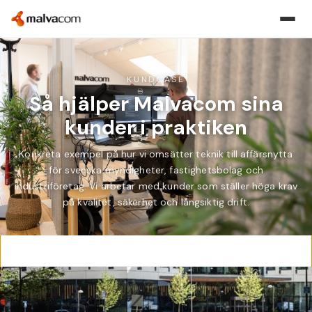
KUNDCASE
Så hjälper Malvacom sina
kunder i praktiken
Konkreta exempel på hur vi omsätter teknik till affärsnytta
för svenska myndigheter, fastighetsbolag och
industriföretag. Vi arbetar med kunder som ställer höga krav
på kvalitet, säkerhet och långsiktig drift.