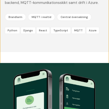
backend, MQTT-kommunikationsskikt samt drift i Azure.
Brandlarm
MQTT i realtid
Central övervakning
Python
Django
React
TypeScript
MQTT
Azure