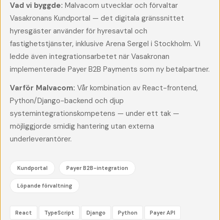
Vad vi byggde:
Malvacom utvecklar och förvaltar
Vasakronans Kundportal — det digitala gränssnittet
hyresgäster använder för hyresavtal och
fastighetstjänster, inklusive Arena Sergel i Stockholm. Vi
ledde även integrationsarbetet när Vasakronan
implementerade Payer B2B Payments som ny betalpartner.
Varför Malvacom:
Vår kombination av React-frontend,
Python/Django-backend och djup
systemintegrationskompetens — under ett tak —
möjliggjorde smidig hantering utan externa
underleverantörer.
Kundportal
Payer B2B-integration
Löpande förvaltning
React
TypeScript
Django
Python
Payer API