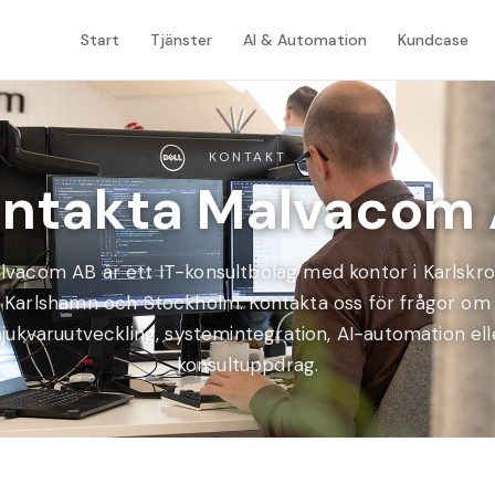
Start
Tjänster
AI & Automation
Kundcase
KONTAKT
ntakta Malvacom
lvacom AB är ett IT-konsultbolag med kontor i Karlskro
Karlshamn och Stockholm. Kontakta oss för frågor om
jukvaruutveckling, systemintegration, AI-automation ell
konsultuppdrag.