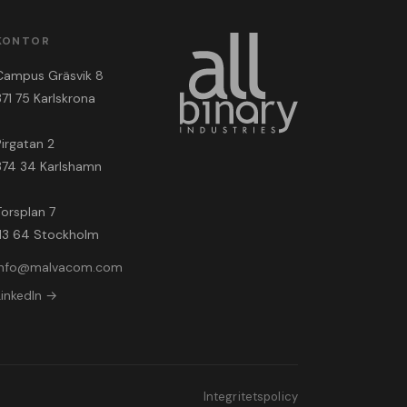
KONTOR
Campus Gräsvik 8
371 75 Karlskrona
Pirgatan 2
374 34 Karlshamn
Torsplan 7
113 64 Stockholm
info@malvacom.com
LinkedIn →
Integritetspolicy