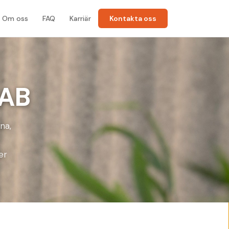
Om oss
FAQ
Karriär
Kontakta oss
 AB
na,
er