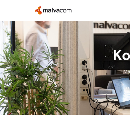
Ko
Ma
m