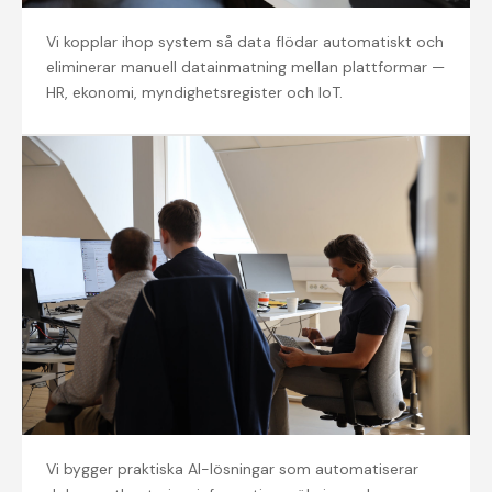
Systemintegration
Vi kopplar ihop system så data flödar automatiskt och
eliminerar manuell datainmatning mellan plattformar —
HR, ekonomi, myndighetsregister och IoT.
AI och automation
Vi bygger praktiska AI-lösningar som automatiserar