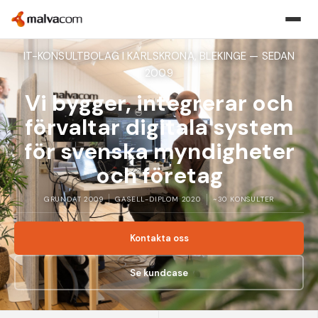
IT-KONSULTBOLAG I KARLSKRONA, BLEKINGE — SEDAN
2009
Vi bygger, integrerar och
förvaltar digitala system
för svenska myndigheter
och företag
GRUNDAT 2009
GASELL-DIPLOM 2020
~30 KONSULTER
Kontakta oss
Se kundcase